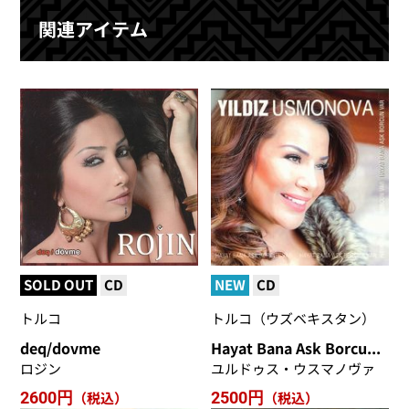
関連アイテム
SOLD OUT
CD
NEW
CD
トルコ
トルコ（ウズベキスタン）
deq/dovme
Hayat Bana Ask Borcun Var
ロジン
ユルドゥス・ウスマノヴァ
2600円
（税込）
2500円
（税込）