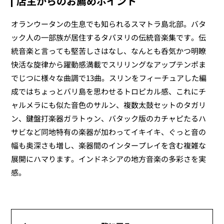
店主からのお薦めポイント
オランウータンの生息でも知られるスマトラ島北部。バタ
ック人の一部族が居住するタパヌリの伝統音楽集です。伝
統音楽と言っても堅苦しさはなし、なんとも呑気かつ明瞭
快活な旋律から躍動感満載でスリリングなアップテンポま
でじつに様々な曲調で13曲。スリンをフィーチュアした編
成ではちょっとバリ島を思わせるトロピカル感、これにチ
ャルメラにも似た音色のサルン、複数太鼓セットのタガリ
ン、鍵盤打楽器ガラトゥン、バタック版のカチャピたるハ
サビなど同地特有の楽器が加わってイキイキ、ぐっと音の
幅も奥深さも増し、楽器間のインタープレイを含む複雑な
展開にハマります。インドネシアの地方音楽の多彩さを実
感。