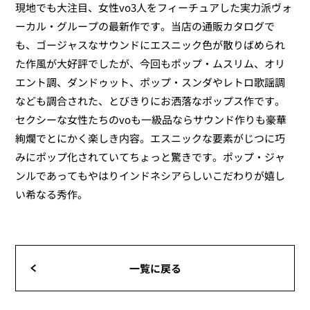
現地でも大注目、女性vo3人をフィーチュアした実力派ヴォ
ーカル・グループの最新作です。当店の通販カタログで
も、ゴージャスなサウンドにエスニック色が散りばめられ
た作風が大好評でしたが、今回もポップ・ムスリム、オリ
エント調、ダンドゥット、ポップ・スンダやレトロ歌謡調
なども調合された、とびきりにお洒落なポップス作です。
セクシーな女性たちのvoも一級品ならサウンド作りも豪華
絢爛でとにかく楽しき内容。エスニックな要素がじつに巧
みにポップ化されていてちょっと驚きです。ポップ・ジャ
ンルであってもやはりインドネシアらしいこだわりが嬉し
い希なる秀作。
一覧に戻る