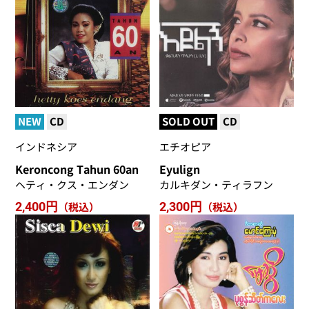
NEW
CD
SOLD OUT
CD
インドネシア
エチオピア
Keroncong Tahun 60an
Eyulign
ヘティ・クス・エンダン
カルキダン・ティラフン
2,400円
（税込）
2,300円
（税込）