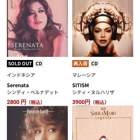
SOLD OUT
CD
再入荷
CD
インドネシア
マレーシア
Serenata
SITISM
シンディ・ベルナデット
シティ・ヌルハリザ
2800 円
（税込）
3900円
（税込）