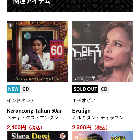
関連アイテム
NEW
CD
SOLD OUT
CD
インドネシア
エチオピア
Keroncong Tahun 60an
Eyulign
ヘティ・クス・エンダン
カルキダン・ティラフン
2,400円
（税込）
2,300円
（税込）