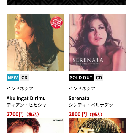
NEW
CD
SOLD OUT
CD
インドネシア
インドネシア
Aku Ingat Dirimu
Serenata
ディアン・ピセシャ
シンディ・ベルナデット
2700円
（税込）
2800 円
（税込）