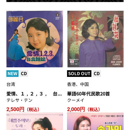
NEW
CD
SOLD OUT
CD
台湾
香港、中国
愛情、１，２，３， 台北小娘
華語60年代民歌20首
テレサ・テン
クーメイ
2,500円
（税込）
2,000円
（税込）