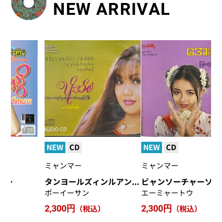
NEW ARRIVAL
NEW
CD
再入荷
CD
N
ミャンマー
ミャンマー
ミ
タンヨールズィンルアンティンディージョー
ビャンソーチャーソムウェダーネ
マウンアチッミャー
エーミャートウ
ニニ・ウィンシュウェ
ヘ
2,300円
（税込）
2200円
（税込）
2,