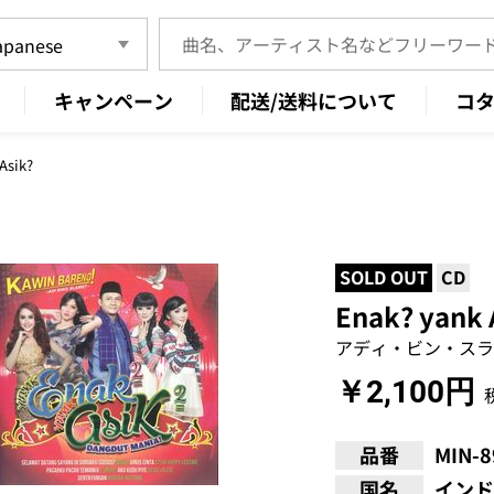
キャンペーン
配送/送料について
コ
 Asik?
SOLD OUT
CD
Enak? yank
アディ・ビン・スラ
￥2,100円
品番
MIN-
国名
インド