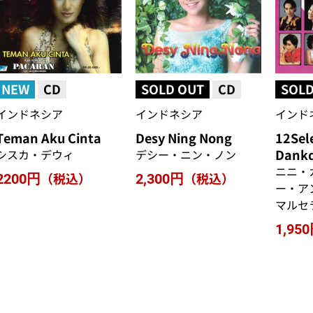
NEW
CD
SOLD OUT
CD
SOLD
インドネシア
インドネシア
インド
Teman Aku Cinta
Desy Ning Nong
12Sele
Dank
シスカ・デウィ
デシー・ニン・ノン
ニニ・
（税込）
（税込）
2200円
2,300円
ー・ア
マルセ
1,95