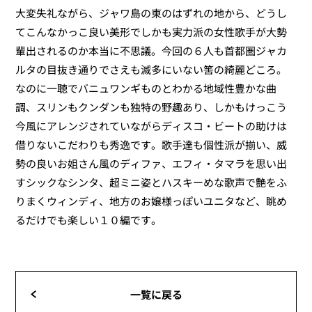
大変失礼ながら、ジャワ島の東のはずれの地から、どうし
てこんなかっこ良い美形でしかも実力派の女性歌手が大勢
輩出されるのか本当に不思議。今回の６人も首都圏ジャカ
ルタの目抜き通りでさえも滅多にいない筈の綺麗どころ。
なのに一聴でバニュワンギものとわかる地域性豊かな曲
調、スリンもクンダンも独特の野趣あり、しかもけっこう
今風にアレンジされていながらディスコ・ビートの助けは
借りないこだわりも秀逸です。歌手達も個性派が揃い、威
勢の良いお姐さん風のディファ、エフィ・タマラを思い出
すシックなシンタ、超ミニ姿とハスキーめな歌声で艶をふ
りまくウィンディ、地方のお嬢様っぽいユニタなど、眺め
るだけでも楽しい１０編です。
一覧に戻る