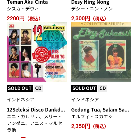
Teman Aku Cinta
Desy Ning Nong
シスカ・デウィ
デシー・ニン・ノン
2200円
（税込）
2,300円
（税込）
SOLD OUT
CD
SOLD OUT
CD
インドネシア
インドネシア
12Seleksi Disco Dankdhut
Gedung Tua, Salam Sayang
ニニ・カルリナ、メリー・
エルフィ・スカエシ
アンダニ、アニス・マルセ
2,350円
（税込）
ラ他