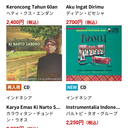
Keroncong Tahun 60an
Aku Ingat Dirimu
ヘティ・クス・エンダン
ディアン・ピセシャ
2,400円
（税込）
2700円
（税込）
再入荷
CD
NEW
CD
インドネシア
インドネシア
Karya Emas Ki Narto Sabdho
Instrumentalia Indonesian Traditional Music Tapanuli
カラウィタン・チョンド
パルトピ・タオ・グループ
ン・ラオス
2,250円
（税込）