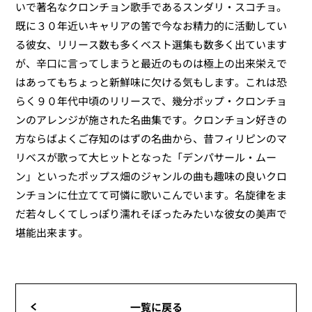
いで著名なクロンチョン歌手であるスンダリ・スコチョ。
既に３０年近いキャリアの筈で今なお精力的に活動してい
る彼女、リリース数も多くベスト選集も数多く出ています
が、辛口に言ってしまうと最近のものは極上の出来栄えで
はあってもちょっと新鮮味に欠ける気もします。これは恐
らく９０年代中頃のリリースで、幾分ポップ・クロンチョ
ンのアレンジが施された名曲集です。クロンチョン好きの
方ならばよくご存知のはずの名曲から、昔フィリピンのマ
リベスが歌って大ヒットとなった「デンパサール・ムー
ン」といったポップス畑のジャンルの曲も趣味の良いクロ
ンチョンに仕立てて可憐に歌いこんでいます。名旋律をま
だ若々しくてしっぽり濡れそぼったみたいな彼女の美声で
堪能出来ます。
一覧に戻る