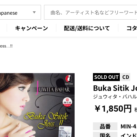
キャンペーン
配送/送料について
コ
Joss…!!
SOLD OUT
CD
Buka Sitik 
ジュウィタ・バハル
￥1,850円
品番
MIN-
国名
インド