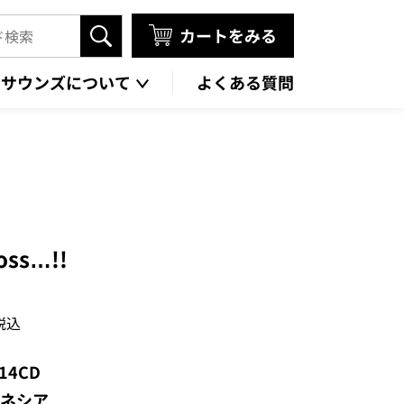
カートをみる
タサウンズについて
よくある質問
Joss…!!
税込
414CD
ネシア