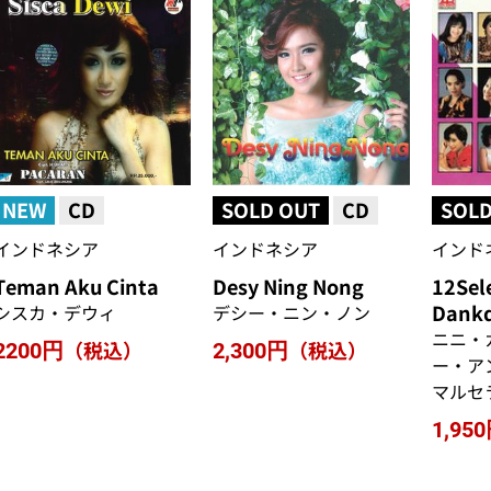
NEW
CD
SOLD OUT
CD
SOLD
インドネシア
インドネシア
インド
Teman Aku Cinta
Desy Ning Nong
12Sele
Dank
シスカ・デウィ
デシー・ニン・ノン
ニニ・
（税込）
（税込）
2200円
2,300円
ー・ア
マルセ
1,95