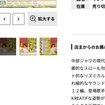
在庫
売り切
拡大する
店主からのお薦
中部ジャワの現代
郷的なスローも勿
ト的なリズミカル
れ線的なサウンド
１２編。登場歌手
KREATIFな