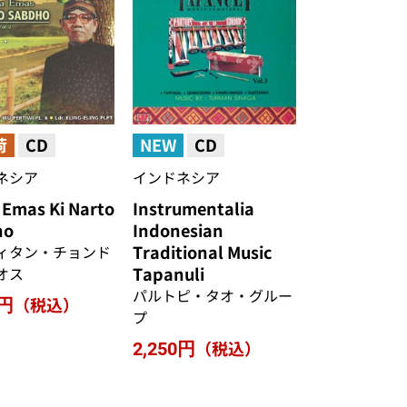
荷
CD
NEW
CD
ネシア
インドネシア
 Emas Ki Narto
Instrumentalia
ho
Indonesian
Traditional Music
ィタン・チョンド
Tapanuli
オス
パルトピ・タオ・グルー
（税込）
0円
プ
（税込）
2,250円