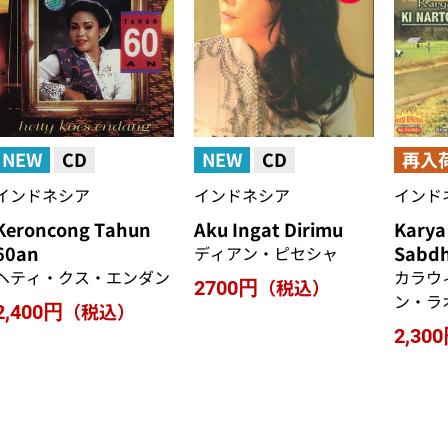
NEW
CD
NEW
CD
再入
インドネシア
インドネシア
インド
Keroncong Tahun
Aku Ingat Dirimu
Karya
60an
Sabd
ディアン・ピセシャ
ヘティ・クス・エンダン
カラウ
（税込）
2700円
ン・ラ
（税込）
2,400円
2,30