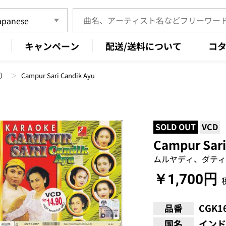
キャンペーン
配送/送料について
コ
ン）
Campur Sari Candik Ayu
SOLD OUT
VCD
Campur Sari
ムルヤディ、ダティ
￥1,700円
品番
CGK1
国名
インド