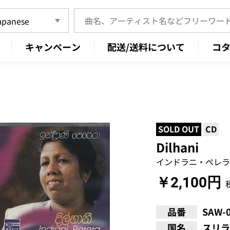
キャンペーン
配送/送料について
コ
SOLD OUT
CD
Dilhani
インドラニ・ペレラ
￥2,100円
品番
SAW-
国名
スリラ