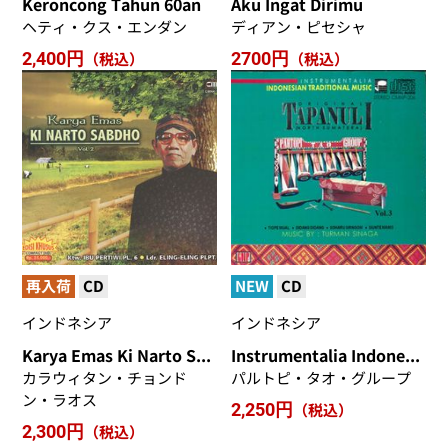
Keroncong Tahun 60an
Aku Ingat Dirimu
ヘティ・クス・エンダン
ディアン・ピセシャ
2,400円
（税込）
2700円
（税込）
再入荷
CD
NEW
CD
インドネシア
インドネシア
Karya Emas Ki Narto Sabdho
Instrumentalia Indonesian Traditional Music Tapanuli
カラウィタン・チョンド
パルトピ・タオ・グループ
ン・ラオス
2,250円
（税込）
2,300円
（税込）